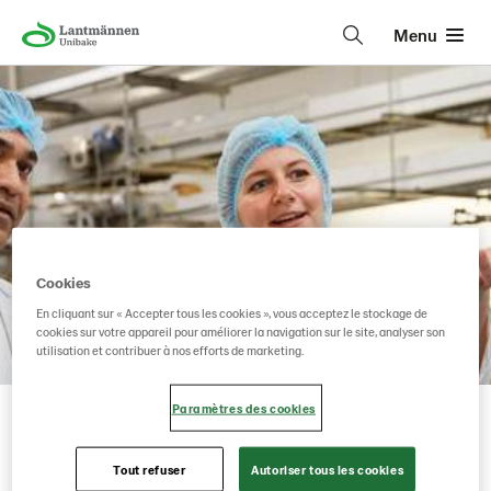
Menu
Cookies
En cliquant sur « Accepter tous les cookies », vous acceptez le stockage de
cookies sur votre appareil pour améliorer la navigation sur le site, analyser son
Lantmännen Unibake
• • •
utilisation et contribuer à nos efforts de marketing.
Offres d'emploi
Paramètres des cookies
Nous sommes Lantmännen Unibake, deuxième
groupe de boulangeries d'Europe. Nous
Tout refuser
Autoriser tous les cookies