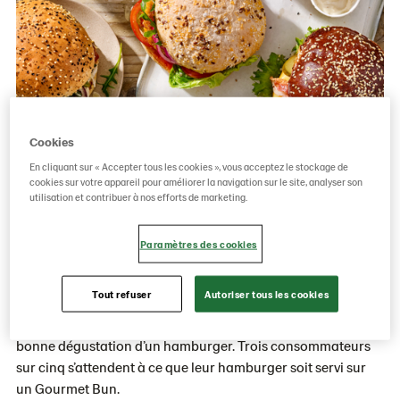
Cookies
En cliquant sur « Accepter tous les cookies », vous acceptez le stockage de
cookies sur votre appareil pour améliorer la navigation sur le site, analyser son
utilisation et contribuer à nos efforts de marketing.
Un hamburger ne se résume plus à un ‘simple’ hamburger.
Ces dernières années, ce snack à grignoter sur le pouce s’est
Paramètres des cookies
transformé en une véritable tendance gastronomique.
Tout refuser
Autoriser tous les cookies
Une enquête récente montre que 84% des consommateurs
considèrent qu’un pain de qualité est indispensable à la
bonne dégustation d’un hamburger. Trois consommateurs
sur cinq s’attendent à ce que leur hamburger soit servi sur
un Gourmet Bun.