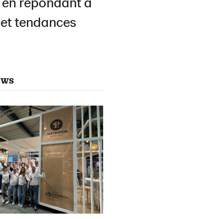
s en répondant à
s et tendances
uws