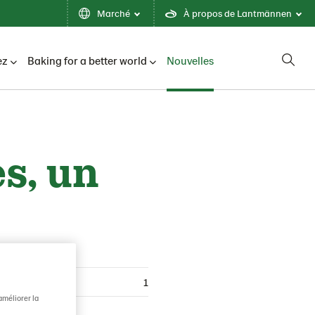
Marché
À propos de Lantmännen
ez
Baking for a better world
Nouvelles
es, un
1
améliorer la