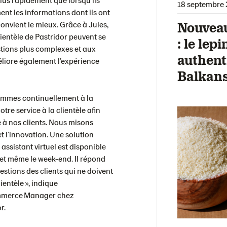
18 septembre 
nt les informations dont ils ont
Nouveau
onvient le mieux. Grâce à Jules,
lientèle de Pastridor peuvent se
: le lepi
ions plus complexes et aux
authent
éliore également l’expérience
Balkan
sommes continuellement à la
tre service à la clientèle afin
e à nos clients. Nous misons
t l’innovation. Une solution
assistant virtuel est disponible
s et même le week-end. Il répond
stions des clients qui ne doivent
ientèle », indique
ommerce Manager chez
r.