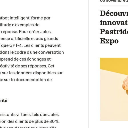
Découvr
atbot intelligent, formé par
innovat
ltitude d’exemples de
Pastrid
 réponse. Pour créer Jules,
igence artificielle et aux grands
Expo
 que GPT-4. Les clients peuvent
dans le cadre d’une conversation
 apprend de ces échanges et
réativité de ses réponses. Cet
s sur les données disponibles sur
que sur la documentation de
rité
stants virtuels, tels que Jules,
on des clients de plus de 80 %.
plus rapidement que lorsqu’ils