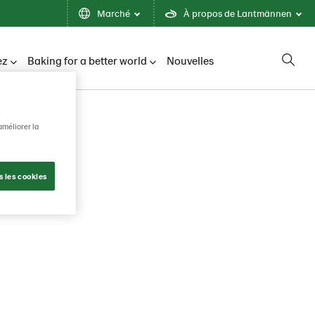
Marché
À propos de Lantmännen
ez
Baking for a better world
Nouvelles
améliorer la
ercher
s les cookies