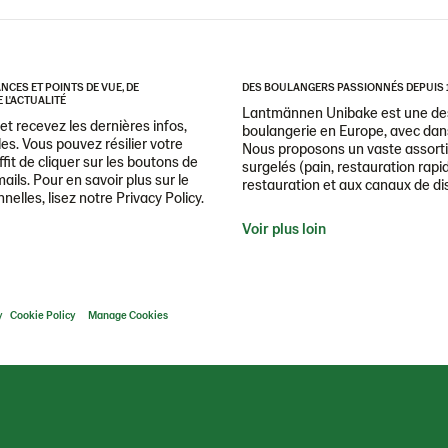
CES ET POINTS DE VUE, DE
DES BOULANGERS PASSIONNÉS DEPUIS 
 L'ACTUALITÉ
Lantmännen Unibake est une des
t recevez les dernières infos,
boulangerie en Europe, avec dans
es. Vous pouvez résilier votre
Nous proposons un vaste assorti
it de cliquer sur les boutons de
surgelés (pain, restauration rapid
ails. Pour en savoir plus sur le
restauration et aux canaux de dis
lles, lisez notre Privacy Policy.
Voir plus loin
y
Cookie Policy
Manage Cookies