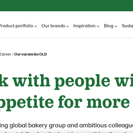
Product portfolio
Our brands
Inspiration
Blog
Susta
Career
Our vacancies OLD
 with people w
ppetite for more
ding global bakery group and ambitious colleagu