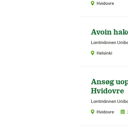
Hvidovre
Avoin ha
Lantmännen Unib
Helsinki
Ansøg uop
Hvidovre
Lantmännen Unib
Hvidovre