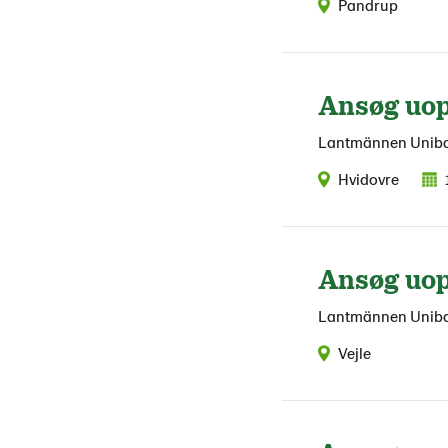
Pandrup
Ansøg uop
Lantmännen Unib
Hvidovre
Ansøg uop
Lantmännen Unib
Vejle