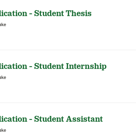
ication - Student Thesis
ake
cation - Student Internship
ake
ication - Student Assistant
ake