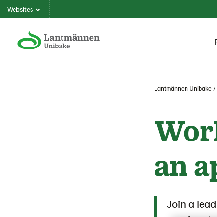
Websites
Lantmännen Unibake
Work
an a
Join a lea