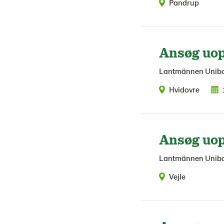
Pandrup
Ansøg uop
Lantmännen Unib
Hvidovre
Ansøg uop
Lantmännen Unib
Vejle