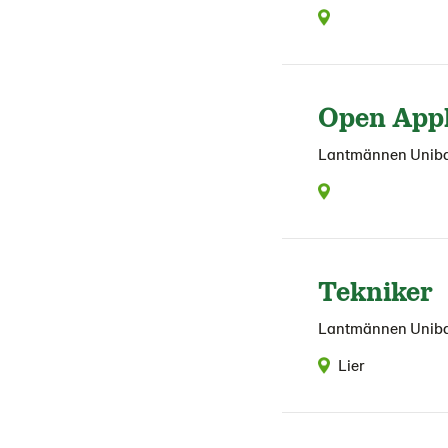
Open Appl
Lantmännen Unib
Tekniker
Lantmännen Unib
Lier