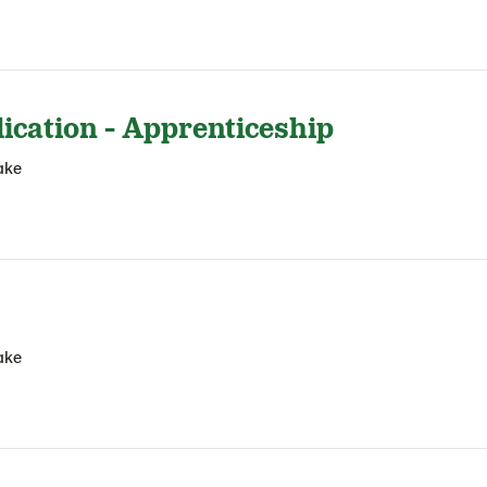
ication - Apprenticeship
ake
ake