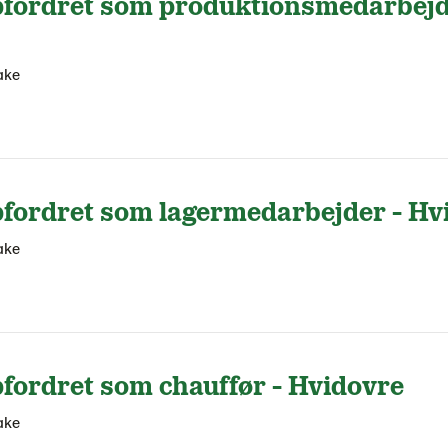
fordret som produktionsmedarbejd
ake
fordret som lagermedarbejder - Hv
ake
fordret som chauffør - Hvidovre
ake