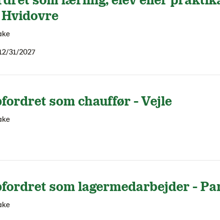
 Hvidovre
ake
12/31/2027
ordret som chauffør - Vejle
ake
fordret som lagermedarbejder - P
ake