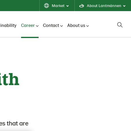
Market
About Lantmännen
inability
Career
Contact
About us
ith
es that are