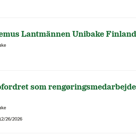
kemus Lantmännen Unibake Finlan
ake
fordret som rengøringsmedarbejde
ake
12/26/2026