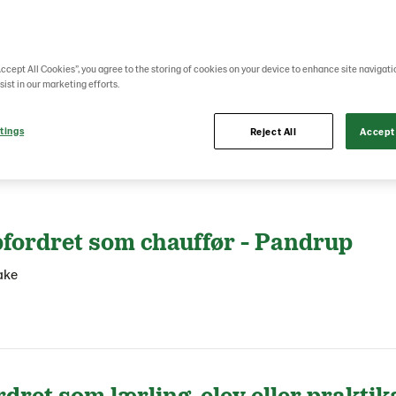
about delivering the best in everything they do.
u can reimagine your career in different roles o
Accept All Cookies”, you agree to the storing of cookies on your device to enhance site navigati
r countries.
sist in our marketing efforts.
tings
Reject All
Accept 
All 
fordret som chauffør - Pandrup
ake
dret som lærling, elev eller praktika