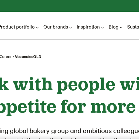
Product portfolio
Our brands
Inspiration
Blog
Susta
Career
VacanciesOLD
 with people w
ppetite for more
ding global bakery group and ambitious colleagu