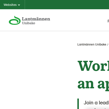
Websites
Lantmännen Unibake
Work
an a
Join a lea