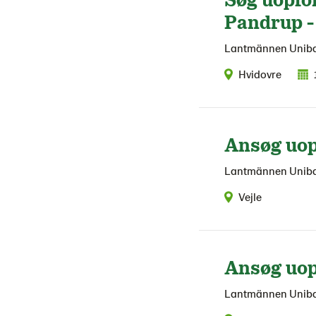
Pandrup -
Lantmännen Unib
Hvidovre
Ansøg uopf
Lantmännen Unib
Vejle
Ansøg uop
Lantmännen Unib