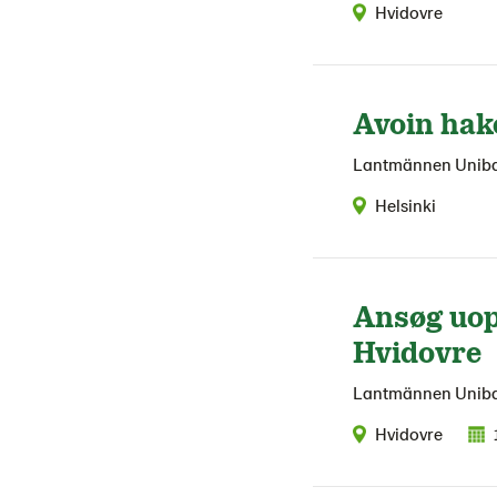
Hvidovre
Avoin ha
Lantmännen Unib
Helsinki
Ansøg uop
Hvidovre
Lantmännen Unib
Hvidovre