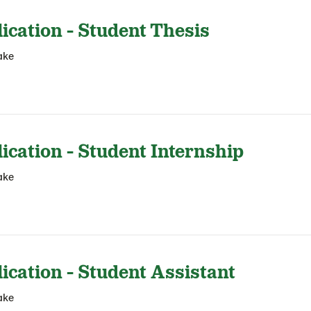
ication - Student Thesis
ake
cation - Student Internship
ake
ication - Student Assistant
ake